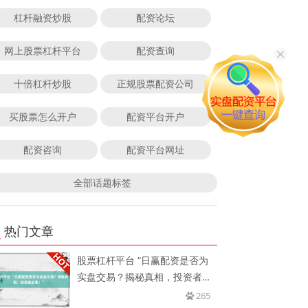
杠杆融资炒股
配资论坛
网上股票杠杆平台
配资查询
十倍杠杆炒股
正规股票配资公司
买股票怎么开户
配资平台开户
配资咨询
配资平台网址
全部话题标签
热门文章
股票杠杆平台 “日赢配资是否为
实盘交易？揭秘真相，投资者必
看
265