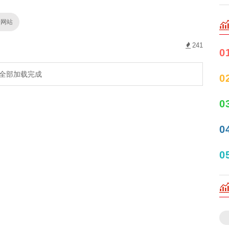
资网站
241
0
全部加载完成
0
0
0
0