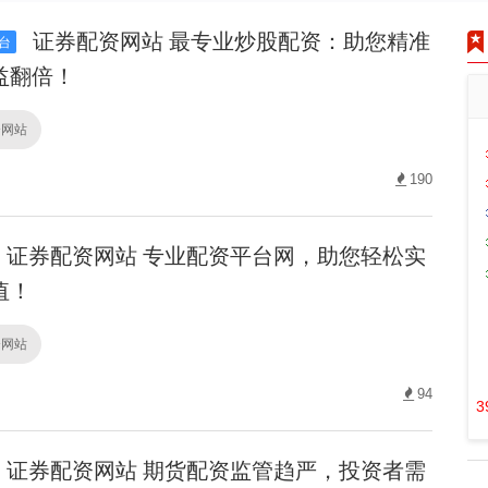
证券配资网站 最专业炒股配资：助您精准
台
益翻倍！
资网站
190
证券配资网站 专业配资平台网，助您轻松实
值！
资网站
94
3
证券配资网站 期货配资监管趋严，投资者需