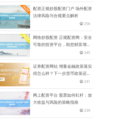
配资正规炒股配资门户 场外配资
法律风险与合规要点解析
256
网络炒股配资 正规配资网：安全
可靠的投资平台，助您财富增
值！
245
证券配资网站 增量金融政策落实
得怎么样？下一步货币政策还有
多
241
网上配资平台 股票如何杠杆：放
大收益与风险的策略指南
239