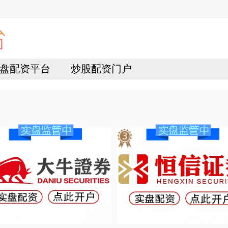
盘配资平台
炒股配资门户