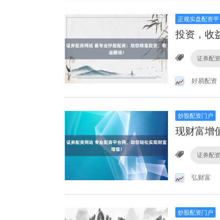
正规实盘配资平
投资，收
证券配
好易配资
炒股配资门户
现财富增
证券配
弘财富
炒股配资门户