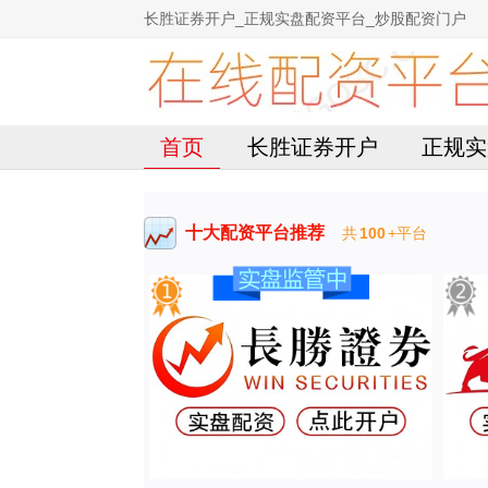
长胜证券开户_正规实盘配资平台_炒股配资门户
首页
长胜证券开户
正规实
十大配资平台推荐
共
100
+平台