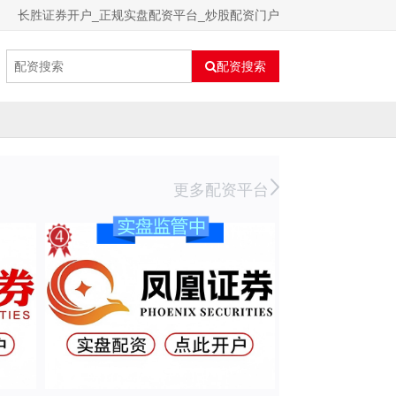
长胜证券开户_正规实盘配资平台_炒股配资门户
配资搜索
更多配资平台