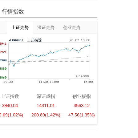
行情指数
上证走势
深证走势
创业走势
上证指数
深证成指
创业板指
3940.04
14311.01
3563.12
9.69
(1.02%)
200.89
(1.42%)
47.56
(1.35%)