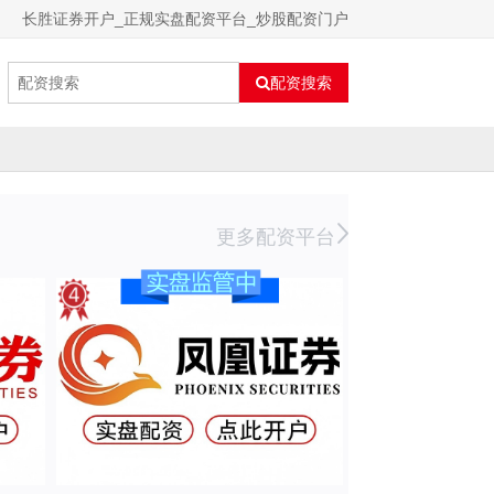
长胜证券开户_正规实盘配资平台_炒股配资门户
配资搜索
更多配资平台