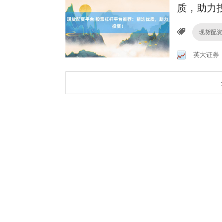
质，助力
现货配
英大证券