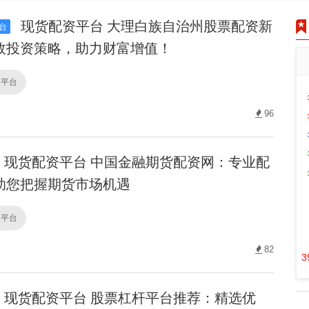
现货配资平台 大理白族自治州股票配资新
台
效投资策略，助力财富增值！
资平台
96
现货配资平台 中国金融期货配资网：专业配
助您把握期货市场机遇
资平台
82
3
现货配资平台 股票杠杆平台推荐：精选优