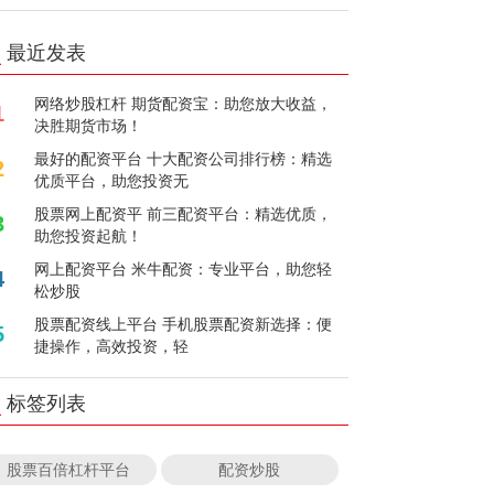
最近发表
网络炒股杠杆 期货配资宝：助您放大收益，
1
决胜期货市场！
最好的配资平台 十大配资公司排行榜：精选
2
优质平台，助您投资无
股票网上配资平 前三配资平台：精选优质，
3
助您投资起航！
网上配资平台 米牛配资：专业平台，助您轻
4
松炒股
股票配资线上平台 手机股票配资新选择：便
5
捷操作，高效投资，轻
标签列表
股票百倍杠杆平台
配资炒股