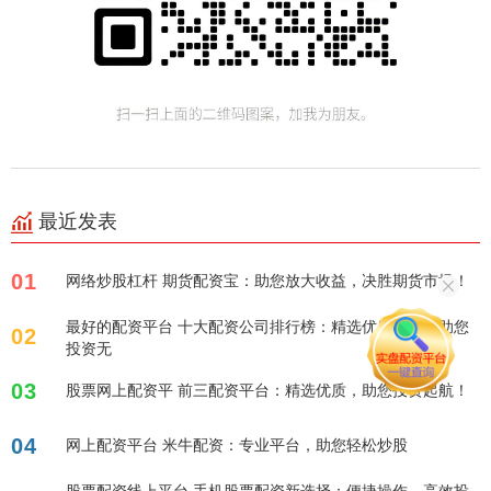
最近发表
01
网络炒股杠杆 期货配资宝：助您放大收益，决胜期货市场！
最好的配资平台 十大配资公司排行榜：精选优质平台，助您
02
投资无
03
股票网上配资平 前三配资平台：精选优质，助您投资起航！
04
网上配资平台 米牛配资：专业平台，助您轻松炒股
股票配资线上平台 手机股票配资新选择：便捷操作，高效投