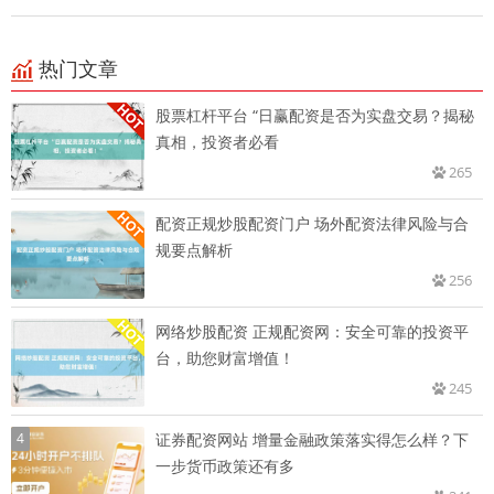
热门文章
股票杠杆平台 “日赢配资是否为实盘交易？揭秘
真相，投资者必看
265
配资正规炒股配资门户 场外配资法律风险与合
规要点解析
256
网络炒股配资 正规配资网：安全可靠的投资平
台，助您财富增值！
245
4
证券配资网站 增量金融政策落实得怎么样？下
一步货币政策还有多