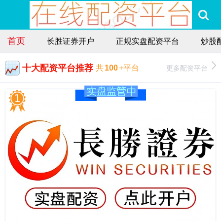
首页
长胜证券开户
正规实盘配资平台
炒股
十大配资平台推荐
更多配资平台
共
100
+平台