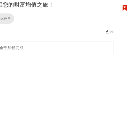
启您的财富增值之旅！
怎么开户
96
全部加载完成