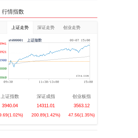
行情指数
上证走势
深证走势
创业走势
上证指数
深证成指
创业板指
3940.04
14311.01
3563.12
9.69
(1.02%)
200.89
(1.42%)
47.56
(1.35%)