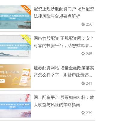
配资正规炒股配资门户 场外配资
法律风险与合规要点解析
256
网络炒股配资 正规配资网：安全
可靠的投资平台，助您财富增
值！
245
证券配资网站 增量金融政策落实
得怎么样？下一步货币政策还有
多
241
网上配资平台 股票如何杠杆：放
大收益与风险的策略指南
239