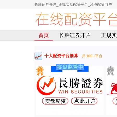
长胜证券开户_正规实盘配资平台_炒股配资门户
首页
长胜证券开户
正规实
十大配资平台推荐
共
100
+平台