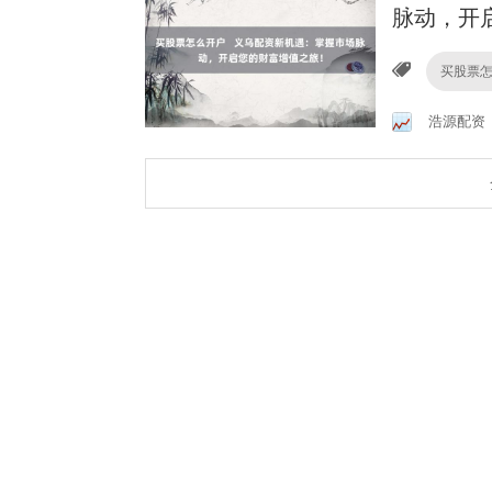
脉动，开
买股票
浩源配资