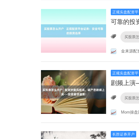
正规实盘配资平
可靠的投
买股票
金来源配
正规实盘配资平
剧频上演
买股票
Mom操盘
长胜证券开户