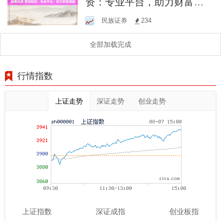
资：专业平台，助力财富增
值
民族证券
234
全部加载完成
行情指数
上证走势
深证走势
创业走势
上证指数
深证成指
创业板指