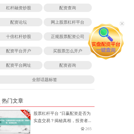
杠杆融资炒股
配资查询
配资论坛
网上股票杠杆平台
十倍杠杆炒股
正规股票配资公司
配资平台开户
买股票怎么开户
配资平台网址
配资咨询
全部话题标签
热门文章
股票杠杆平台 “日赢配资是否为
实盘交易？揭秘真相，投资者必
看
265