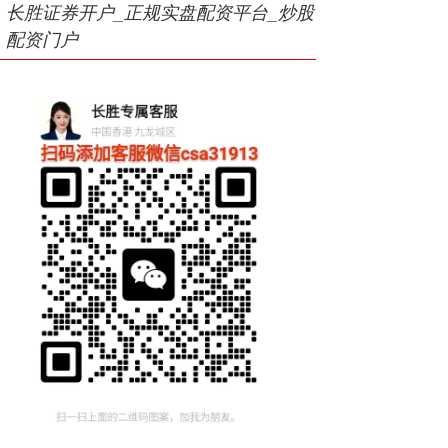
长胜证券开户_正规实盘配资平台_炒股
配资门户