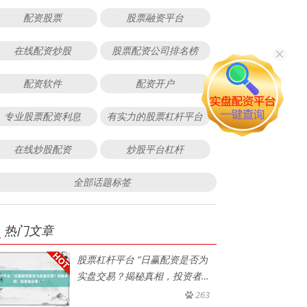
配资股票
股票融资平台
在线配资炒股
股票配资公司排名榜
配资软件
配资开户
专业股票配资利息
有实力的股票杠杆平台
在线炒股配资
炒股平台杠杆
全部话题标签
热门文章
股票杠杆平台 “日赢配资是否为
实盘交易？揭秘真相，投资者必
看
263