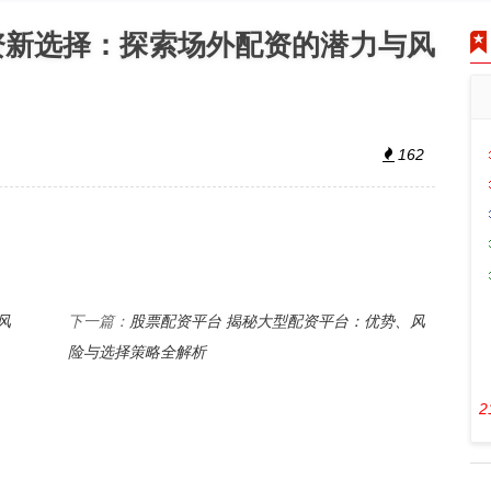
资新选择：探索场外配资的潜力与风
162
风
股票配资平台 揭秘大型配资平台：优势、风
下一篇：
险与选择策略全解析
2