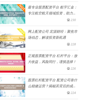
最专业股票配资平台 航宇汇金：
专注航空航天领域投资，助力产
业
230
网上配资公司 宏源财经：聚焦市
场动态，解读投资新机遇
228
正规股票配资平台 杠杆平台：放
大收益，风险同行，谨慎选择！
226
股票杠杆配资平台 配资公司靠什
么稳健运营？揭秘其背后的成功
秘
224