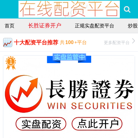
长胜证券开户
首页
正规实盘配资平台
炒股
十大配资平台推荐
更多配资平台
共
100
+平台