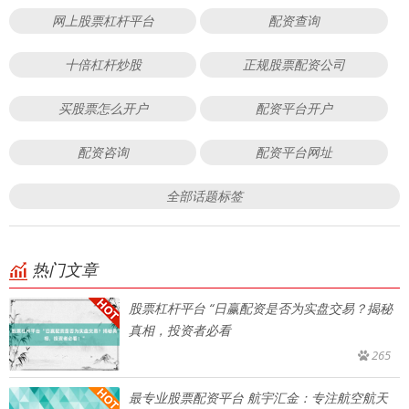
网上股票杠杆平台
配资查询
十倍杠杆炒股
正规股票配资公司
买股票怎么开户
配资平台开户
配资咨询
配资平台网址
全部话题标签
热门文章
股票杠杆平台 “日赢配资是否为实盘交易？揭秘
真相，投资者必看
265
最专业股票配资平台 航宇汇金：专注航空航天