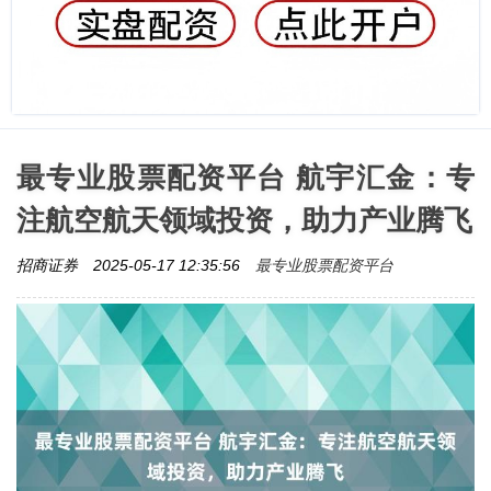
最专业股票配资平台 航宇汇金：专
注航空航天领域投资，助力产业腾飞
最专业股票配资平台
招商证券
2025-05-17 12:35:56