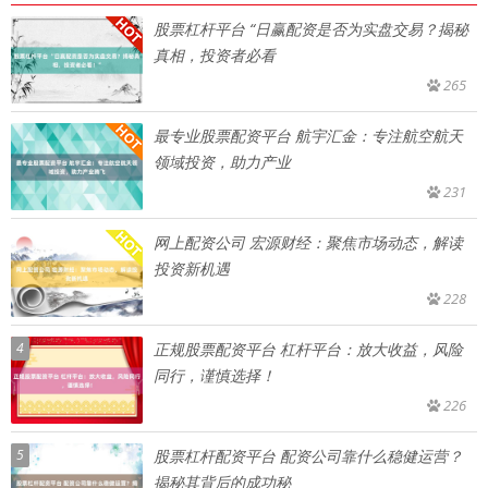
股票杠杆平台 “日赢配资是否为实盘交易？揭秘
真相，投资者必看
265
最专业股票配资平台 航宇汇金：专注航空航天
领域投资，助力产业
231
网上配资公司 宏源财经：聚焦市场动态，解读
投资新机遇
228
4
正规股票配资平台 杠杆平台：放大收益，风险
同行，谨慎选择！
226
5
股票杠杆配资平台 配资公司靠什么稳健运营？
揭秘其背后的成功秘