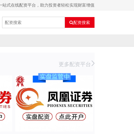
一站式在线配资平台，助力投资者轻松实现财富增值
配资搜索
更多配资平台