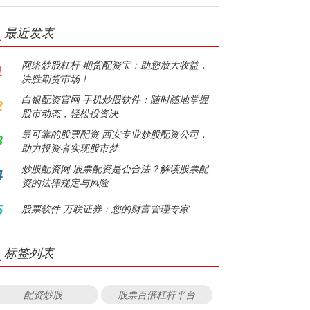
最近发表
网络炒股杠杆 期货配资宝：助您放大收益，
1
决胜期货市场！
白银配资官网 手机炒股软件：随时随地掌握
2
股市动态，轻松投资决
最可靠的股票配资 西安专业炒股配资公司，
3
助力投资者实现股市梦
炒股配资网 股票配资是否合法？解读股票配
4
资的法律规定与风险
5
股票软件 万联证券：您的财富管理专家
标签列表
配资炒股
股票百倍杠杆平台