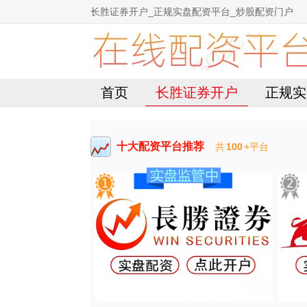
长胜证券开户_正规实盘配资平台_炒股配资门户
首页
长胜证券开户
正规实
十大配资平台推荐
共
100
+平台