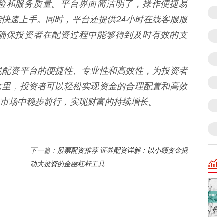
验和服务质量。平台界面简洁明了，操作便捷易
快速上手。同时，平台还提供24小时在线客服服
确保投资者在配资过程中能够得到及时有效的支
线配资平台的便捷性、专业性和高效性，为投资者
这里，投资者可以轻松实现资金的合理配置和高效
市场中稳步前行，实现财富的持续增长。
股票配资推荐 证券配资详解：以小额资金撬
下一篇：
动大投资的金融杠杆工具