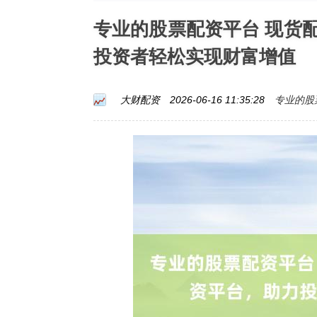
专业的股票配资平台 现货
投资者轻松实现财富增值
专业的股
大财配资
2026-06-16 11:35:28