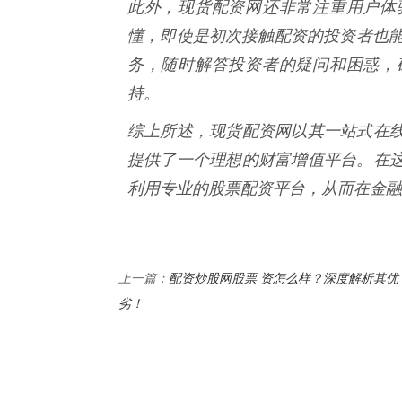
此外，现货配资网还非常注重用户体
懂，即使是初次接触配资的投资者也能
务，随时解答投资者的疑问和困惑，
持。
综上所述，现货配资网以其一站式在
提供了一个理想的财富增值平台。在
利用专业的股票配资平台，从而在金融
配资炒股网股票 资怎么样？深度解析其优
上一篇：
劣！