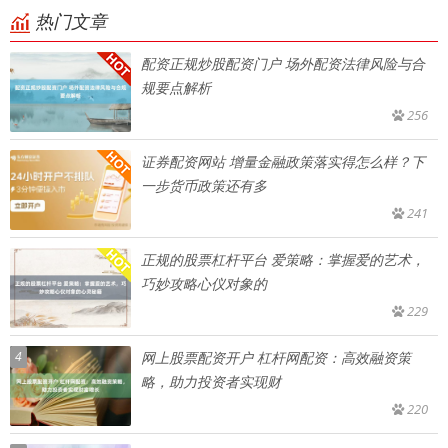
热门文章
配资正规炒股配资门户 场外配资法律风险与合
规要点解析
256
证券配资网站 增量金融政策落实得怎么样？下
一步货币政策还有多
241
正规的股票杠杆平台 爱策略：掌握爱的艺术，
巧妙攻略心仪对象的
229
4
网上股票配资开户 杠杆网配资：高效融资策
略，助力投资者实现财
220