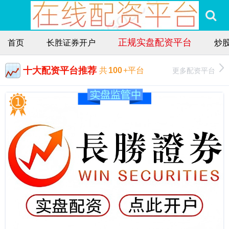
正规实盘配资平台
首页
长胜证券开户
炒
十大配资平台推荐
更多配资平台
共
100
+平台