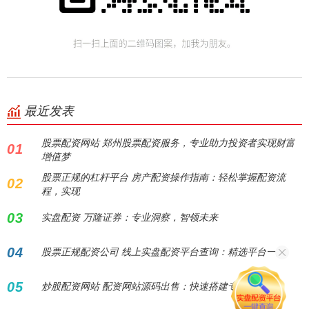
最近发表
股票配资网站 郑州股票配资服务，专业助力投资者实现财富
01
增值梦
股票正规的杠杆平台 房产配资操作指南：轻松掌握配资流
02
程，实现
03
实盘配资 万隆证券：专业洞察，智领未来
04
股票正规配资公司 线上实盘配资平台查询：精选平台一览
05
炒股配资网站 配资网站源码出售：快速搭建专业平台