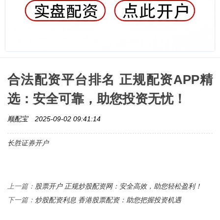
合法配资平台排名 正规配资APP精
选：安全可靠，助您投资无忧！
顺配宝
2025-09-02 09:41:14
长胜证券开户
股票开户 正规炒股配资网：安全高效，助您轻松盈利！
上一篇：
炒股配资利息 香港股票配资：助您把握投资机遇
下一篇：