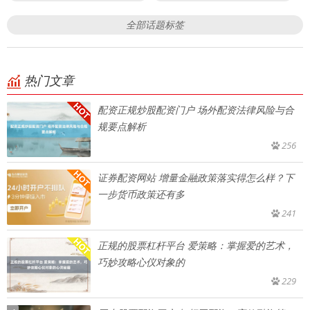
全部话题标签
热门文章
配资正规炒股配资门户 场外配资法律风险与合
规要点解析
256
证券配资网站 增量金融政策落实得怎么样？下
一步货币政策还有多
241
正规的股票杠杆平台 爱策略：掌握爱的艺术，
巧妙攻略心仪对象的
229