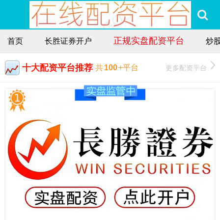
正规实盘配资平台
首页
长胜证券开户
炒
十大配资平台推荐
更多配资平台
共
100
+平台