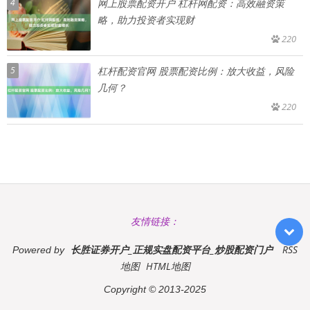
4
网上股票配资开户 杠杆网配资：高效融资策
略，助力投资者实现财
220
5
杠杆配资官网 股票配资比例：放大收益，风险
几何？
220
友情链接：
长胜证券开户_正规实盘配资平台_炒股配资门户
RSS
Powered by
地图
HTML地图
Copyright
© 2013-2025